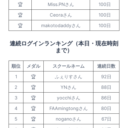
🏆
Miss.PNさん
100日
🏆
Ceoraさん
100日
🏆
makotodaddyさん
100日
連続ログインランキング（本日・現在時刻
まで）
順位
メダル
スクールネーム
連続日数
1
🏆
ふぇりすさん
92日
2
🏆
YNさん
88日
3
🏆
yocchiさん
86日
4
🏆
FAAmingtongさん
80日
5
🏆
noganoさん
67日