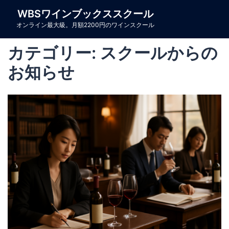
コ
WBSワインブックススクール
ン
オンライン最大級。月額2200円のワインスクール
テ
ン
カテゴリー:
スクールからの
ツ
お知らせ
へ
ス
キ
ッ
プ