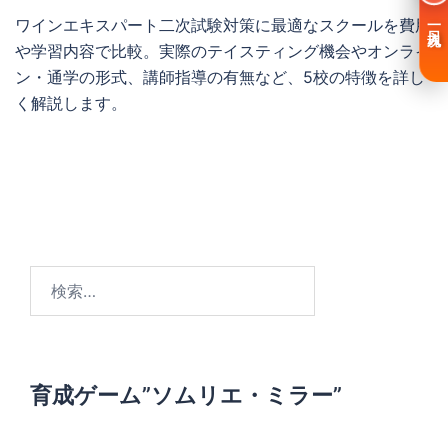
ワインエキスパート二次試験対策に最適なスクールを費用
一日入魂
や学習内容で比較。実際のテイスティング機会やオンライ
ン・通学の形式、講師指導の有無など、5校の特徴を詳し
く解説します。
投
稿
の
ペ
検
ー
索
ジ
:
送
り
育成ゲーム”ソムリエ・ミラー”