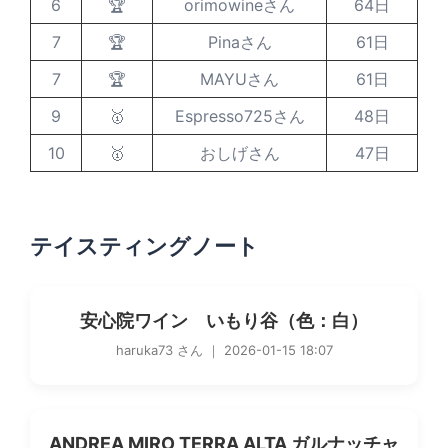
6
🏆
orimowineさん
64日
7
🏆
Pinaさん
61日
7
🏆
MAYUさん
61日
9
🥇
Espresso725さん
48日
10
🥇
おしげさん
47日
テイスティングノート
安心院ワイン いもり谷（色：白）
haruka73 さん ｜ 2026-01-15 18:07
ANDREA MIRO TERRA ALTA ガルナッチャ