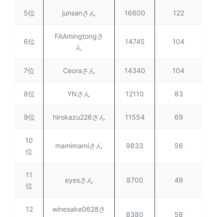
5位
junsanさん
16600
122
FAAmingtongさ
6位
14745
104
ん
7位
Ceoraさん
14340
104
8位
YNさん
12110
83
9位
hirokazu226さん
11554
69
10
mamimamiさん
9833
56
位
11
eyesさん
8700
49
位
12
winesake0628さ
8380
58