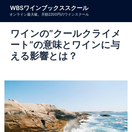
コ
WBSワインブックススクール
ン
オンライン最大級。月額2200円のワインスクール
テ
ン
ワインの”クールクライメ
ツ
へ
ート”の意味とワインに与
ス
える影響とは？
キ
ッ
プ