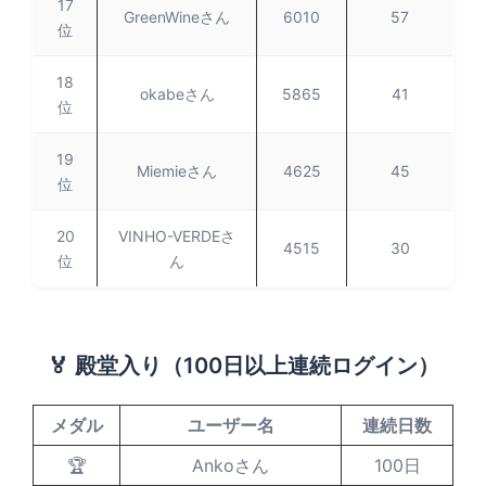
17
GreenWineさん
6010
57
位
18
okabeさん
5865
41
位
19
Miemieさん
4625
45
位
20
VINHO-VERDEさ
4515
30
位
ん
🏅 殿堂入り（100日以上連続ログイン）
メダル
ユーザー名
連続日数
🏆
Ankoさん
100日