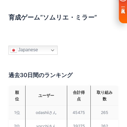
一日入魂
育成ゲーム”ソムリエ・ミラー”
Japanese
過去30日間のランキング
順
合計得
取り組み
ユーザー
位
点
数
1位
odashiiさん
45475
265
2位
yocchiさん
39275
262