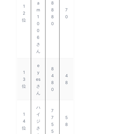
a
8
1
m
8
7
2
1
8
0
位
0
0
0
6
さ
ん
e
8
1
y
4
4
3
es
8
8
位
さ
0
ん
ハ
7
1
イ
7
5
4
ジ
5
8
位
さ
5