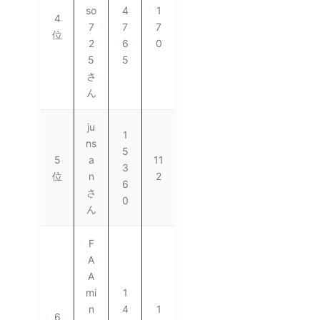
so
4
1
4
7
7
7
位
2
6
0
5
5
さ
ん
ju
1
ns
5
5
a
11
3
位
n
2
6
さ
0
ん
F
A
A
mi
1
n
4
1
6