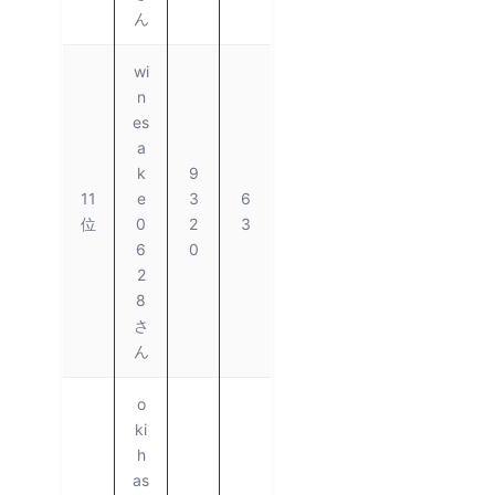
ん
wi
n
es
a
k
9
11
e
3
6
位
0
2
3
6
0
2
8
さ
ん
o
ki
h
as