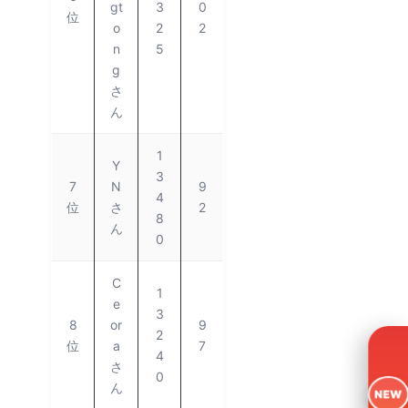
gt
3
0
位
o
2
2
n
5
g
さ
ん
1
Y
3
7
N
9
4
位
さ
2
8
ん
0
C
1
e
3
8
or
9
2
位
a
7
4
さ
0
ん
NEW