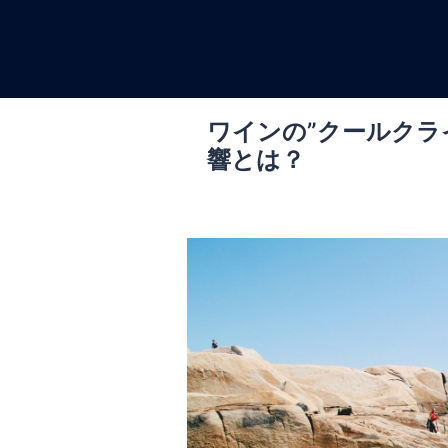
コ
ン
テ
ン
ツ
ワインの”クールクラ
へ
響とは？
ス
キ
ッ
プ