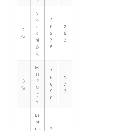
y
o
3
c
9
2
2
c
2
6
位
hi
7
2
さ
5
ん
Mi
2
ss
6
1
3
.P
8
7
位
N
9
3
さ
0
ん
Es
pr
es
2