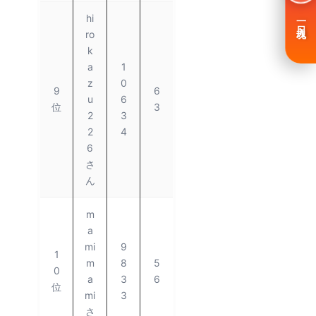
hi
一日入魂
ro
k
a
1
z
0
9
6
u
6
位
3
2
3
2
4
6
さ
ん
m
a
mi
9
1
m
8
5
0
a
3
6
位
mi
3
さ