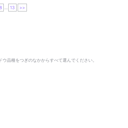
8
...
13
>>
ドウ品種をつぎのなかからすべて選んでください。