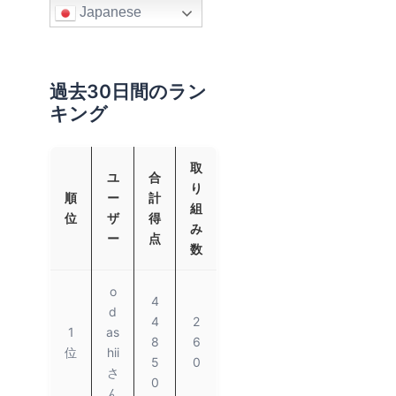
Japanese
過去30日間のラン
キング
取
ユ
合
り
順
ー
計
組
位
ザ
得
み
ー
点
数
o
4
d
4
2
1
as
8
6
位
hii
5
0
さ
0
ん