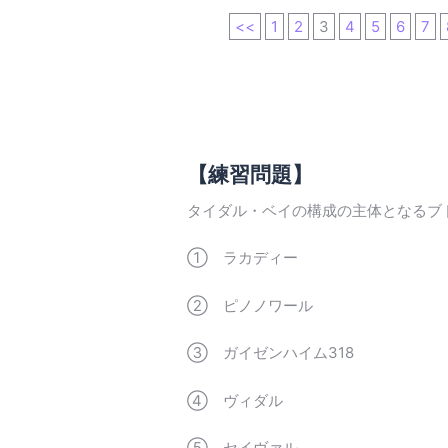
<<
1
2
3
4
5
6
7
【練習問題】
タイダル・ベイの構成の主体となるブ
① ラカディー
② ピノノワール
③ ガイゼンハイム318
④ ヴィダル
⑤ セイヴァル