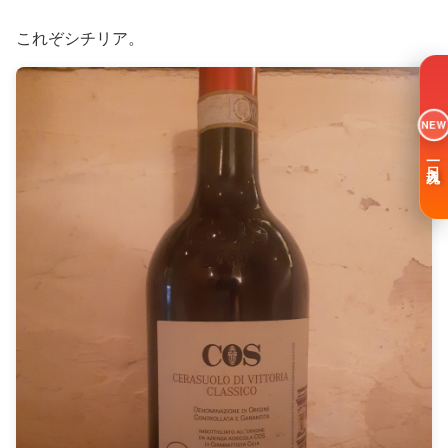
これぞシチリア。
NEW
一日入魂