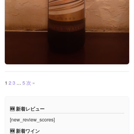
1
2
3
…
5
次 »
🆕 新着レビュー
[new_review_scores]
🆕 新着ワイン