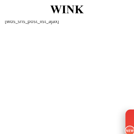
[wbs_sns_post_list_ajax]
NEW