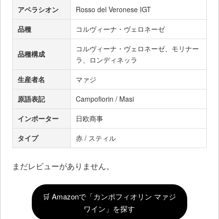
アペラシオン
Rosso del Veronese IGT
品種
コルヴィーナ・ヴェロネーゼ
コルヴィーナ・ヴェロネーゼ、モリナー
品種構成
ラ、ロンディネッラ
生産者名
マァジ
原語表記
Campofiorin / Masi
インポーター
日欧商事
タイプ
赤 / スティル
まだレビューがありません。
🛒 Amazonで「カンポフィオリン マァジ
ワイン」を探す