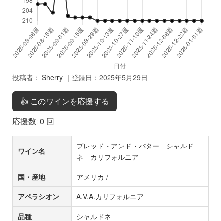
投稿者：
Sherry
｜登録日：2025年5月29日
👍 このワインを応援する
応援数:
0
回
ブレッド・アンド・バター シャルド
ワイン名
ネ カリフォルニア
国・産地
アメリカ /
アペラシオン
A.V.A.カリフォルニア
品種
シャルドネ