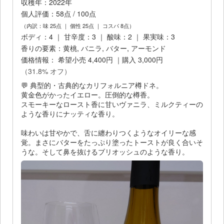
収穫年：2022年
個人評価：58点 / 100点
（内訳：味 25点 ｜ 個性 25点 ｜ コスパ 8点）
ボディ：4 ｜ 甘辛度：3 ｜ 酸味：2 ｜ 果実味：3
香りの要素：黄桃, バニラ, バター, アーモンド
価格情報： 希望小売 4,400円 ｜購入 3,000円
（31.8% オフ）
💬 典型的・古典的なカリフォルニア樽ドネ。
黄金色がかったイエロー。圧倒的な樽香。
スモーキーなロースト香に甘いヴァニラ、ミルクティーの
ような香りにナッティな香り。
味わいは甘やかで、舌に纏わりつくようなオイリーな感
覚。まさにバターをたっぷり塗ったトーストが良く合いそ
うな。そして鼻を抜けるブリオッシュのような香り。