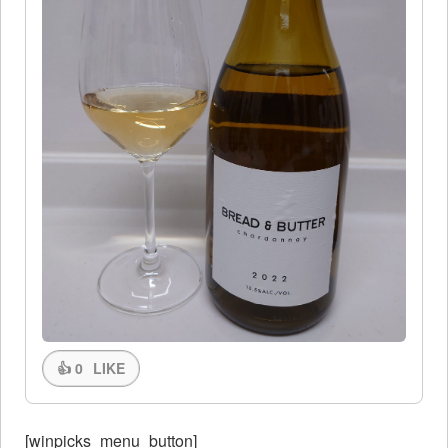
👍
0
LIKE
[winpicks_menu_button]