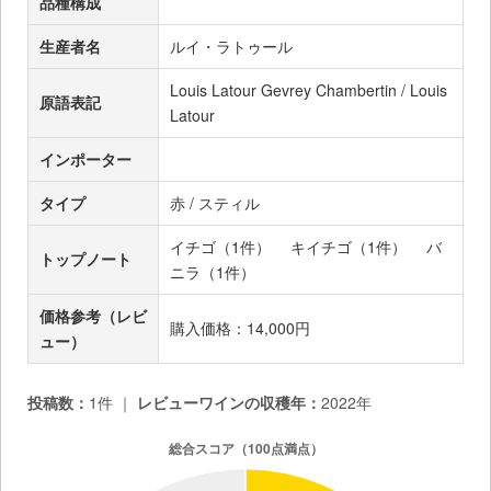
品種構成
生産者名
ルイ・ラトゥール
Louis Latour Gevrey Chambertin / Louis
原語表記
Latour
インポーター
タイプ
赤 / スティル
イチゴ（1件）
キイチゴ（1件）
バ
トップノート
ニラ（1件）
価格参考（レビ
購入価格：14,000円
ュー）
投稿数：
1件 ｜
レビューワインの収穫年：
2022年