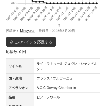
投稿者：
Mizuyuka
｜登録日：2025年5月29日
👍 このワインを応援する
応援数:
0
回
ルイ・ラトゥール ジュヴレ・シャンベル
ワイン名
タン
国・産地
フランス / ブルゴーニュ
アペラシオン
A.O.C.Gevrey Chambertin
品種
ピノ・ノワール