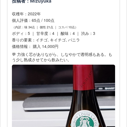
投稿者：Mizuyuka
収穫年：2022年
個人評価：65点 / 100点
（内訳：味 34点 ｜ 個性 21点 ｜ コスパ 10点）
ボディ：5 ｜ 甘辛度：4 ｜ 酸味：4 ｜ 渋み：3
香りの要素：イチゴ, キイチゴ, バニラ
価格情報： 購入 14,000円
💬 力強く芯がありながら、しなやかで透明感もある。も
う少し熟成させてから飲みたい。