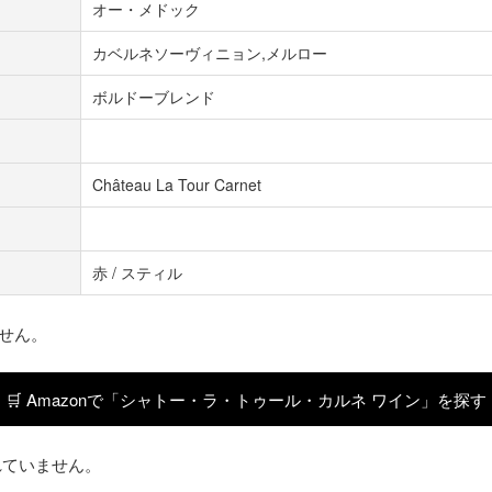
オー・メドック
カベルネソーヴィニョン,メルロー
ボルドーブレンド
Château La Tour Carnet
赤 / スティル
せん。
🛒 Amazonで「シャトー・ラ・トゥール・カルネ ワイン」を探す
れていません。