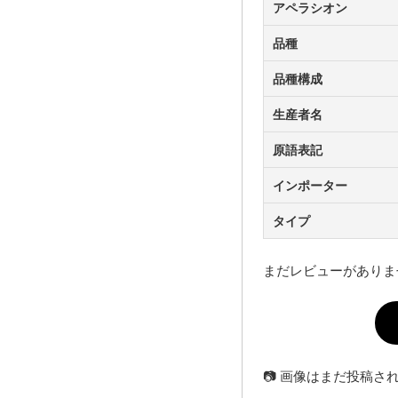
アペラシオン
品種
品種構成
生産者名
原語表記
インポーター
タイプ
まだレビューがありま
📷 画像はまだ投稿さ