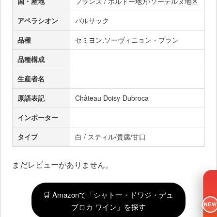
国・産地
フランス / ボルドー地方/ソーテルヌ地区
アペラシオン
バルサック
品種
セミヨン,ソーヴィニョン・ブラン
品種構成
生産者名
原語表記
Château Doisy-Dubroca
インポーター
タイプ
白 / スティル/貴腐/甘口
まだレビューがありません。
🛒 Amazonで「シャトー・ドワジ・デュ
NEW
ブロカ ワイン」を探す