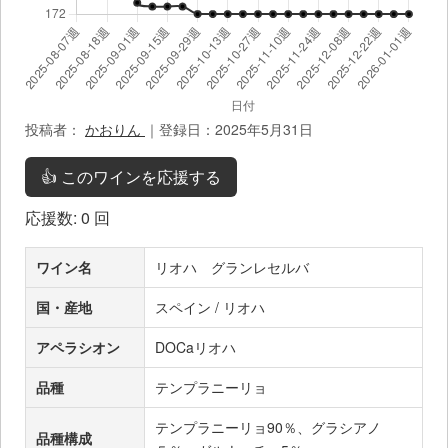
投稿者：
かおりん
｜登録日：2025年5月31日
👍 このワインを応援する
応援数:
0
回
ワイン名
リオハ グランレセルバ
国・産地
スペイン / リオハ
アペラシオン
DOCaリオハ
品種
テンプラニーリョ
テンプラニーリョ90％、グラシアノ
品種構成