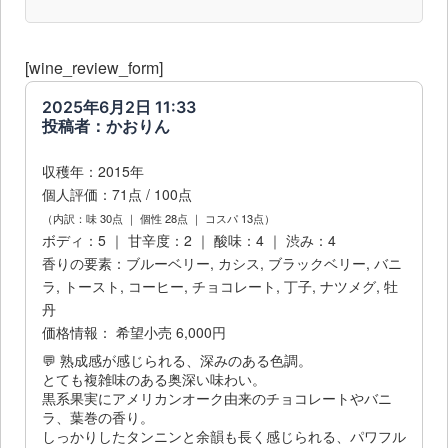
[wine_review_form]
2025年6月2日 11:33
投稿者：かおりん
収穫年：2015年
個人評価：71点 / 100点
（内訳：味 30点 ｜ 個性 28点 ｜ コスパ 13点）
ボディ：5 ｜ 甘辛度：2 ｜ 酸味：4 ｜ 渋み：4
香りの要素：ブルーベリー, カシス, ブラックベリー, バニ
ラ, トースト, コーヒー, チョコレート, 丁子, ナツメグ, 牡
丹
価格情報： 希望小売 6,000円
💬 熟成感が感じられる、深みのある色調。
とても複雑味のある奥深い味わい。
黒系果実にアメリカンオーク由来のチョコレートやバニ
ラ、葉巻の香り。
しっかりしたタンニンと余韻も長く感じられる、パワフル