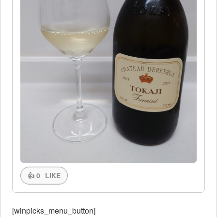
👍
0
LIKE
[winpicks_menu_button]