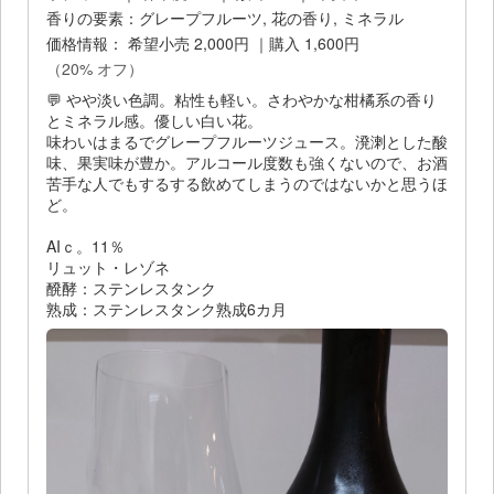
香りの要素：グレープフルーツ, 花の香り, ミネラル
価格情報： 希望小売 2,000円 ｜購入 1,600円
（20% オフ）
💬 やや淡い色調。粘性も軽い。さわやかな柑橘系の香り
とミネラル感。優しい白い花。
味わいはまるでグレープフルーツジュース。溌溂とした酸
味、果実味が豊か。アルコール度数も強くないので、お酒
苦手な人でもするする飲めてしまうのではないかと思うほ
ど。
AIｃ。11％
リュット・レゾネ
醗酵：ステンレスタンク
熟成：ステンレスタンク熟成6カ月