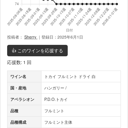
投稿者：
Sherry
｜登録日：2025年6月1日
👍 このワインを応援する
応援数:
1
回
ワイン名
トカイ フルミント ドライ 白
国・産地
ハンガリー /
アペラシオン
P.D.O.トカイ
品種
フルミント
品種構成
フルミント主体