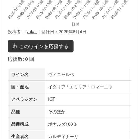
投稿者：
yuka
｜登録日：2025年6月4日
👍 このワインを応援する
応援数:
0
回
ワイン名
ヴィニャルベ
国・産地
イタリア / エミリア・ロマーニャ
アペラシオン
IGT
品種
そのほか
品種構成
ボナルダ100％
生産者名
カルディナーリ