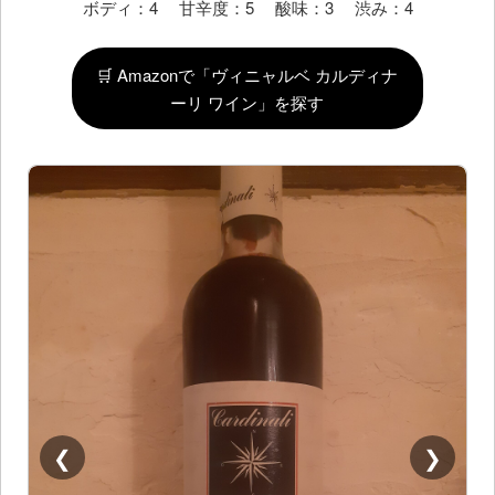
ボディ：4 甘辛度：5 酸味：3 渋み：4
🛒 Amazonで「ヴィニャルベ カルディナ
ーリ ワイン」を探す
❮
❯