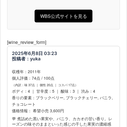
WBS公式サイトを見る
[wine_review_form]
2025年6月8日 03:23
投稿者：yuka
収穫年：2011年
個人評価：74点 / 100点
（内訳：味 37点 ｜ 個性 20点 ｜ コスパ 17点）
ボディ：4 ｜ 甘辛度：5 ｜ 酸味：3 ｜ 渋み：4
香りの要素：ブラックベリー, ブラックチェリー, バニラ,
チョコレート
価格情報： 希望小売 3,600円
💬 煮詰めた黒い果実や、バニラ、カカオの甘い香り。レ
ーズンの味そのままといった感じの干した果実の濃縮感