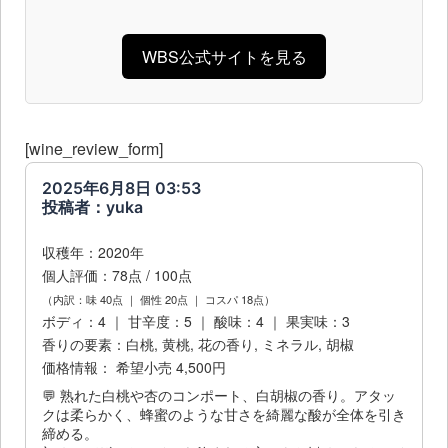
WBS公式サイトを見る
[wine_review_form]
2025年6月8日 03:53
投稿者：yuka
収穫年：2020年
個人評価：78点 / 100点
（内訳：味 40点 ｜ 個性 20点 ｜ コスパ 18点）
ボディ：4 ｜ 甘辛度：5 ｜ 酸味：4 ｜ 果実味：3
香りの要素：白桃, 黄桃, 花の香り, ミネラル, 胡椒
価格情報： 希望小売 4,500円
💬 熟れた白桃や杏のコンポート、白胡椒の香り。アタッ
クは柔らかく、蜂蜜のような甘さを綺麗な酸が全体を引き
締める。