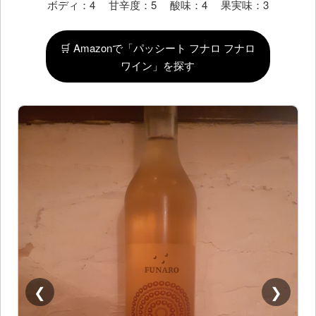
ボディ：4 甘辛度：5 酸味：4 果実味：3
🛒 Amazonで「パッシート フナロ フナロ
ワイン」を探す
❮
❯