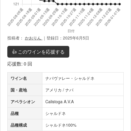
投稿者：
かおりん
｜登録日：2025年6月5日
👍 このワインを応援する
応援数:
0
回
ワイン名
ナパヴァレー・シャルドネ
国・産地
アメリカ / ナパ
アペラシオン
Calistoga A.V.A
品種
シャルドネ
品種構成
シャルドネ100%