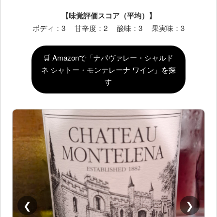
【味覚評価スコア（平均）】
ボディ：3 甘辛度：2 酸味：3 果実味：3
🛒 Amazonで「ナパヴァレー・シャルド
ネ シャトー・モンテレーナ ワイン」を探
す
❮
❯