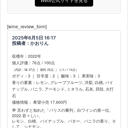
WBS公式サイトを見る
[wine_review_form]
2025年6月5日 16:17
投稿者：かおりん
収穫年：2022年
個人評価：76点 / 100点
（内訳：味 37点 ｜ 個性 25点 ｜ コスパ 14点）
ボディ：3 ｜ 甘辛度：2 ｜ 酸味：3 ｜ 果実味：3
香りの要素：レモン, グレープフルーツ, 洋梨, 白桃, パイ
ナップル, バニラ, アーモンド, ミネラル, 石灰, 貝殻, 火打
石
価格情報： 希望小売 17,600円
💬 言わずと知れた「パリスの審判」白ワインの第一位。
2022 若々しい。
レモン、白桃、パイナップル、バター、バニラの香り。そ
して、シナモン。