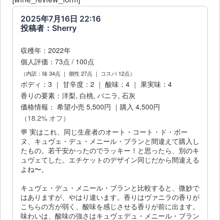
2025年7月16日 22:16
投稿者：Sherry
収穫年：2022年
個人評価：73点 / 100点
（内訳：味 34点 ｜ 個性 27点 ｜ コスパ 12点）
ボディ：3 ｜ 甘辛度：2 ｜ 酸味：4 ｜ 果実味：4
香りの要素：洋梨, 白桃, バニラ, 石灰
価格情報： 希望小売 5,500円 ｜購入 4,500円
（18.2% オフ）
💬 実はこれ、同じ生産者のオート・コート・ド・ボー
ヌ、キュヴェ・デュ・メニール・ブランと間違えて購入し
たもの。若干安かったのでラッキー！と思ったら、別のキ
ュヴェてした。エチケットのデザイン同じだから間違える
よね〜。
キュヴェ・デュ・メニール・ブランと比較すると、微妙で
はありますが、やはり違います。香りはヴァニラの香りが
こちらの方が弱く、酸味を感じさせる香りが前に出ます。
味わいは、酸味の強さはキュヴェデュ・メニール・ブラン