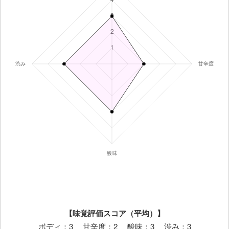
【味覚評価スコア（平均）】
ボディ：3 甘辛度：2 酸味：3 渋み：3