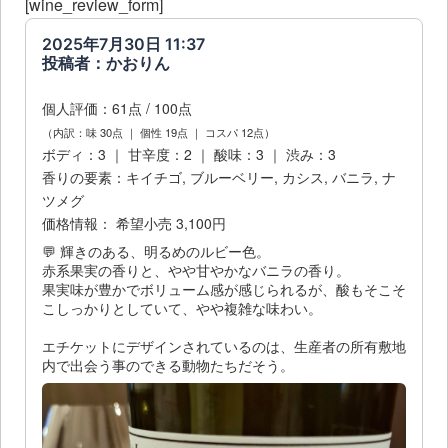
[wine_review_form]
2025年7月30日 11:37
投稿者：かおりん
個人評価：61点 / 100点
（内訳：味 30点 ｜ 個性 19点 ｜ コスパ 12点）
ボディ：3 ｜ 甘辛度：2 ｜ 酸味：3 ｜ 渋み：3
香りの要素：キイチゴ, ブルーベリー, カシス, バニラ, ナ
ツメグ
価格情報： 希望小売 3,100円
💬 輝きのある、明るめのルビー色。
赤系果実の香りと、やや甘やかなバニラの香り。
果実味が豊かでボリューム感が感じられるが、酸もそこそ
こしっかりとしていて、やや複雑な味わい。
エチケットにデザインされているのは、生産者の所有敷地
内で出会う事のできる動物たちだそう。