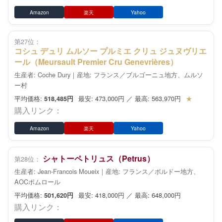
Amazon
楽天
Yahoo
第27位：
コシュ デュリ ムルソー プルミエ クリュ ジュヌヴリエ
ール（Meursault Premier Cru Genevrières）
生産者: Coche Dury｜産地: フランス／ブルゴーニュ地方、ムルソ
ー村
平均価格:
最安: 473,000円 ／ 最高: 563,970円
★
518,485円
購入リンク：
Amazon
楽天
Yahoo
シャトーペトリュス（Petrus）
第28位：
生産者: Jean-Francois Moueix｜産地: フランス／ボルドー地方、
AOCポムロール
平均価格:
最安: 418,000円 ／ 最高: 648,000円
501,620円
購入リンク：