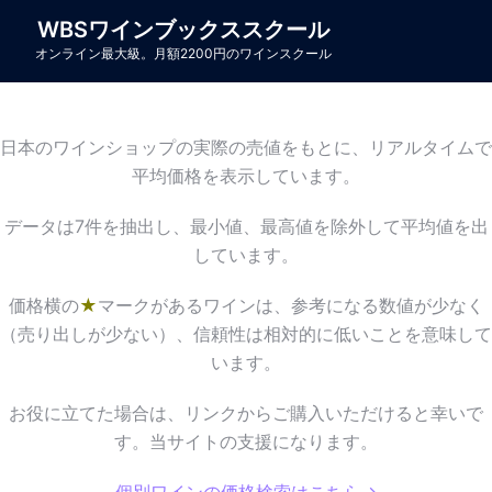
コ
WBSワインブックススクール
ン
オンライン最大級。月額2200円のワインスクール
テ
ン
ツ
日本のワインショップの実際の売値をもとに、リアルタイムで
へ
平均価格を表示しています。
ス
キ
データは7件を抽出し、最小値、最高値を除外して平均値を出
ッ
しています。
プ
価格横の
★
マークがあるワインは、参考になる数値が少なく
（売り出しが少ない）、信頼性は相対的に低いことを意味して
います。
お役に立てた場合は、リンクからご購入いただけると幸いで
す。当サイトの支援になります。