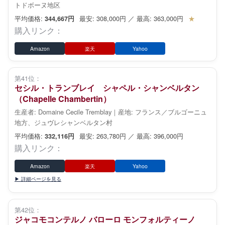
トドボーヌ地区
平均価格:
最安: 308,000円 ／ 最高: 363,000円
★
344,667円
購入リンク：
Amazon
楽天
Yahoo
第41位：
セシル・トランブレイ シャペル・シャンベルタン
（Chapelle Chambertin）
生産者: Domaine Cecile Tremblay｜産地: フランス／ブルゴーニュ
地方、ジュヴレシャンベルタン村
平均価格:
最安: 263,780円 ／ 最高: 396,000円
332,116円
購入リンク：
Amazon
楽天
Yahoo
▶ 詳細ページを見る
第42位：
ジャコモコンテルノ バローロ モンフォルティーノ