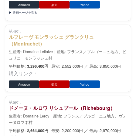
Amazon
楽天
Yahoo
▶ 詳細ページを見る
第4位：
ルフレーヴ モンラッシェ グランクリュ
（Montrachet）
生産者: Domaine Leflaive｜産地: フランス／ブルゴーニュ地方、ピ
ュリニーモンラッシェ村
平均価格:
最安: 2,552,000円 ／ 最高: 3,850,000円
3,296,400円
購入リンク：
Amazon
楽天
Yahoo
第5位：
ドメーヌ・ルロワ リシュブール（Richebourg）
生産者: Domaine Leroy｜産地: フランス／ブルゴーニュ地方、ヴォ
ーヌロマネ村
平均価格:
最安: 2,200,000円 ／ 最高: 2,970,000円
2,664,000円