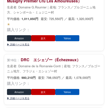
Musigny Premier Cru Les Amoureuses）
生産者: Domaine G.Roumier｜産地: フランス／ブルゴーニュ地
方、シャンボール・ミュジニー村
平均価格:
最安: 725,550円 ／ 最高: 1,320,000円
1,011,850円
★
購入リンク：
Amazon
楽天
Yahoo
▶ 詳細ページを見る
DRC エシェゾー（Échezeaux）
第16位：
生産者: Domaine de la Romanée-Conti｜産地: フランス／ブルゴー
ニュ地方、フラジェ・エシェゾー村
平均価格:
最安: 798,050円 ／ 最高: 1,078,000円
980,210円
購入リンク：
Amazon
楽天
Yahoo
▶ 詳細ページを見る