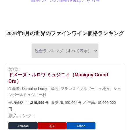
個別ワインの価格検索はこちら→
2026年8月の世界のファインワイン価格ランキング
第1位：
ドメーヌ・ルロワ ミュジニィ（Musigny Grand
Cru）
生産者: Domaine Leroy｜産地: フランス／ブルゴーニュ地方、シャ
ンボールミュジニー村
平均価格:
最安: 8,100,004円 ／ 最高: 15,000,000
11,219,999円
円
購入リンク：
Amazon
楽天
Yahoo