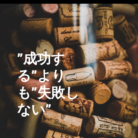
”成功す
る”より
も”失敗し
ない”