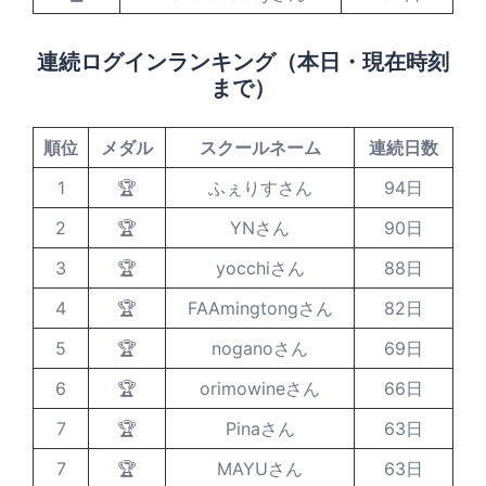
連続ログインランキング（本日・現在時刻
まで）
順位
メダル
スクールネーム
連続日数
1
🏆
ふぇりすさん
94日
2
🏆
YNさん
90日
3
🏆
yocchiさん
88日
4
🏆
FAAmingtongさん
82日
5
🏆
noganoさん
69日
6
🏆
orimowineさん
66日
7
🏆
Pinaさん
63日
7
🏆
MAYUさん
63日