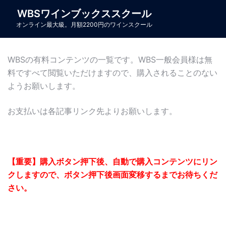
コ
WBSワインブックススクール
ン
オンライン最大級。月額2200円のワインスクール
テ
ン
ツ
WBSの有料コンテンツの一覧です。WBS一般会員様は無
へ
料ですべて閲覧いただけますので、購入されることのない
ス
ようお願いします。
キ
ッ
お支払いは各記事リンク先よりお願いします。
プ
【重要】購入ボタン押下後、自動で購入コンテンツにリン
クしますので、ボタン押下後画面変移するまでお待ちくだ
さい。