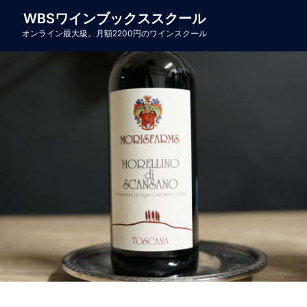
コ
WBSワインブックススクール
ン
オンライン最大級。月額2200円のワインスクール
テ
ン
ツ
へ
ス
キ
ッ
プ