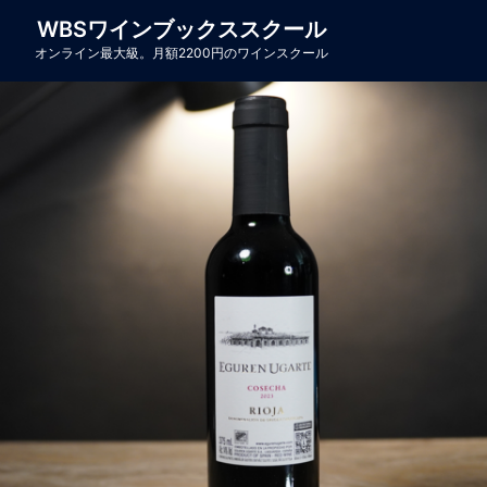
コ
WBSワインブックススクール
ン
オンライン最大級。月額2200円のワインスクール
テ
ン
ツ
へ
ス
キ
ッ
プ