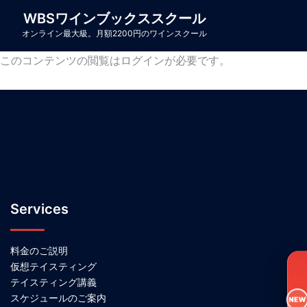
コ
WBSワインブックススクール
ン
オンライン最大級。月額2200円のワインスクール
テ
このコンテンツの閲覧はログインが必要です。
ン
ツ
へ
ス
キ
ッ
プ
Services
料金のご説明
仮想テイスティング
テイスティング講義
スケジュールのご案内
NEW