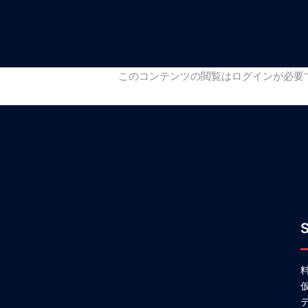
コ
ン
テ
ン
このコンテンツの閲覧はログインが必要
ツ
へ
ス
キ
ッ
プ
S