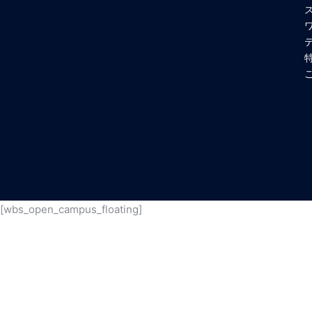
[wbs_open_campus_floating]