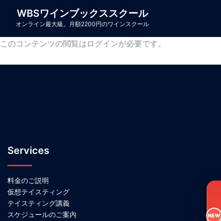
コ
WBSワインブックススクール
ン
オンライン最大級。月額2200円のワインスクール
テ
このコンテンツの閲覧はログインが必要です。
ン
ツ
へ
ス
キ
ッ
プ
Services
料金のご説明
仮想テイスティング
テイスティング講義
スケジュールのご案内
NEW