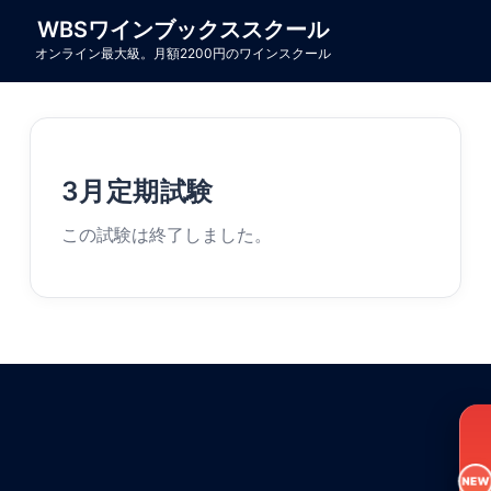
コ
WBSワインブックススクール
ン
オンライン最大級。月額2200円のワインスクール
テ
ン
ツ
へ
ス
3月定期試験
キ
この試験は終了しました。
ッ
プ
NEW