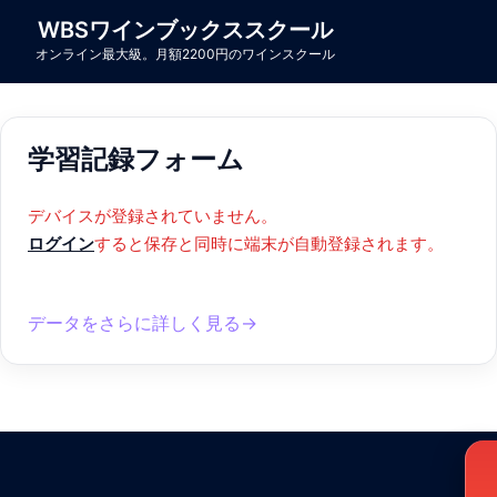
コ
WBSワインブックススクール
ン
オンライン最大級。月額2200円のワインスクール
テ
ン
ツ
学習記録フォーム
へ
ス
キ
デバイスが登録されていません。
ッ
ログイン
すると保存と同時に端末が自動登録されます。
プ
データをさらに詳しく見る→