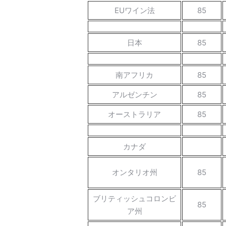
EUワイン法
85
日本
85
南アフリカ
85
アルゼンチン
85
オーストラリア
85
カナダ
オンタリオ州
85
ブリティッシュコロンビ
85
ア州