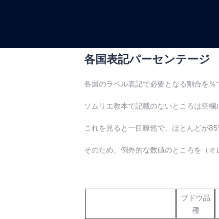
コ
ン
テ
ン
ツ
各国表記パーセンテージ
へ
ス
各国のラベル表記で必要となる割合を％
キ
ッ
ソムリエ教本で記載のないところは空欄
プ
これを見ると一目瞭然で、ほとんどが8
そのため、例外的な数値のところを（オ
ブドウ品
種