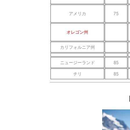
アメリカ
75
オレゴン州
カリフォルニア州
ニュージーランド
85
チリ
85