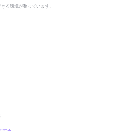
できる環境が整っています。
ス
です→