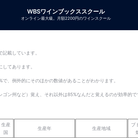
WBSワインブックススクール
オンライン最大級。月額2200円のワインスクール
で記載しています。
にしてあります。
5%で、例外的にそのほかの数値があることがわかります。
レゴン州など）覚え、それ以外は85%なんだと覚えるのが効率的で
生産
ブ
生産年
生産地域
国