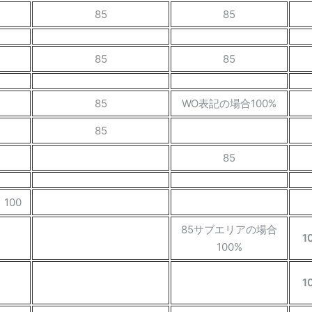
85
85
85
85
85
WO表記の場合100%
85
85
100
85サブエリアの場合
1
100%
1