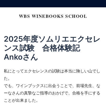
コ
ン
WBS WINEBOOKS SCHOOL
テ
ン
ツ
2025年度ソムリエエクセレ
へ
ンス試験 合格体験記
ス
キ
Ankoさん
ッ
プ
私にとってエクセレンスの試験は本当に険しい山でし
た。
でも、ワインブックスに出会うことで、前場先生、な
ーなさんの真摯なご指導のおかげで、合格を手にする
ことが出来ました。