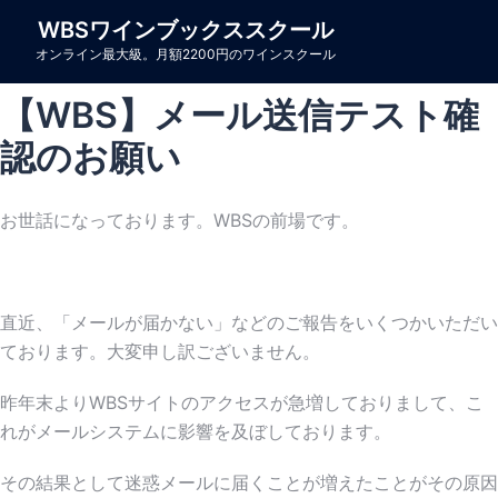
コ
WBSワインブックススクール
ン
オンライン最大級。月額2200円のワインスクール
テ
ン
【WBS】メール送信テスト確
ツ
認のお願い
へ
ス
キ
お世話になっております。WBSの前場です。
ッ
プ
直近、「メールが届かない」などのご報告をいくつかいただい
ております。大変申し訳ございません。
昨年末よりWBSサイトのアクセスが急増しておりまして、こ
れがメールシステムに影響を及ぼしております。
その結果として迷惑メールに届くことが増えたことがその原因