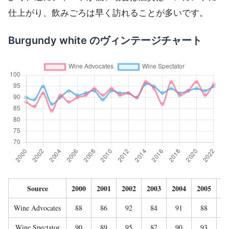
仕上がり、飲みごろは早く訪れることが多いです。
Burgundy white のヴィンテージチャート
Source
2000
2001
2002
2003
2004
2005
20
Wine Advocates
88
86
92
84
91
88
9
Wine Spectator
90
89
95
87
90
93
9