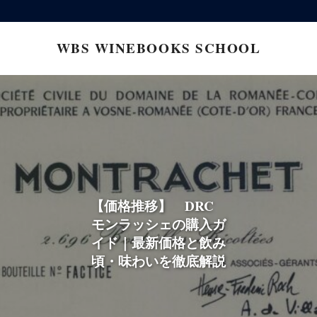
コ
ン
WBS WINEBOOKS SCHOOL
テ
ン
ツ
へ
ス
キ
ッ
【価格推移】 DRC
プ
モンラッシェの購入ガ
イド｜最新価格と飲み
頃・味わいを徹底解説