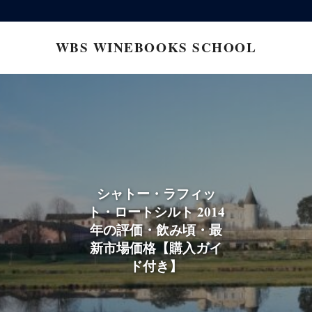
コ
ン
WBS WINEBOOKS SCHOOL
テ
ン
ツ
へ
ス
キ
ッ
シャトー・ラフィッ
プ
ト・ロートシルト 2014
年の評価・飲み頃・最
新市場価格【購入ガイ
ド付き】