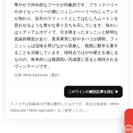
華やかで外向的なブーケが印象的です。ブラックベリー
やボイセンベリーの層にジュニパーベリーのニュアンス
が加わり、近年のラフィットとしてはむしろムートンを
思わせるような豊かな香り立ちを示しています。味わい
はミディアムボディで、引き締まったタンニンと鮮明な
直線的構造があり、黒系果実に杉やタバコが調和。フィ
ニッシュは塩味を帯びながら収斂し、瓶熟に数年を要す
ることを示唆しています。現時点ではやや硬さを感じる
ものの、将来的には格調高い完成度に至ると期待される
ヴィンテージです。
出典: Wine Advocate（要約）
このワインの解説記事を読む ▶
※ スコアは各媒体の評価を要約したものです。原文は各媒体（Wine
Advocate / Wine Spectator）をご参照ください。
NEW