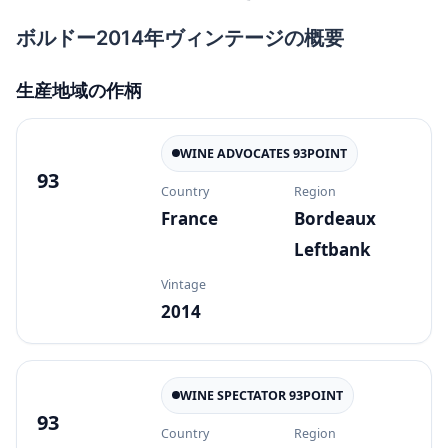
ボルドー2014年ヴィンテージの概要
生産地域の作柄
WINE ADVOCATES 93POINT
93
Country
Region
France
Bordeaux
Leftbank
Vintage
2014
WINE SPECTATOR 93POINT
93
Country
Region