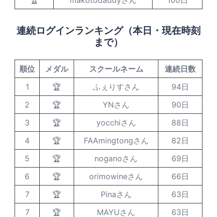
🏆
makotodaddyさん
100日
連続ログインランキング（本日・現在時刻
まで）
順位
メダル
スクールネーム
連続日数
1
🏆
ふぇりすさん
94日
2
🏆
YNさん
90日
3
🏆
yocchiさん
88日
4
🏆
FAAmingtongさん
82日
5
🏆
noganoさん
69日
6
🏆
orimowineさん
66日
7
🏆
Pinaさん
63日
7
🏆
MAYUさん
63日