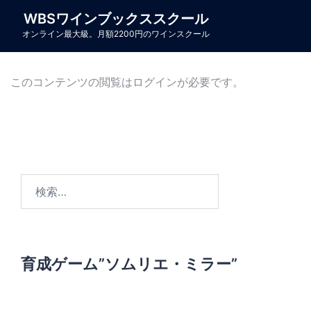
コ
WBSワインブックススクール
ン
オンライン最大級。月額2200円のワインスクール
テ
ン
ツ
このコンテンツの閲覧はログインが必要です。
へ
ス
キ
ッ
プ
検
索
:
育成ゲーム”ソムリエ・ミラー”