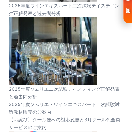
2025年度ワインエキスパート二次試験テイスティン
一日入魂
グ正解発表と過去問分析
2025年度ソムリエ二次試験テイスティング正解発表
と過去問分析
2025年度ソムリエ・ワインエキスパート二次試験対
策教材販売のご案内
【お詫び】クール便への対応変更と8月クール代全員
サービスのご案内