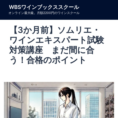
コ
WBSワインブックススクール
ン
オンライン最大級。月額2200円のワインスクール
テ
ン
【3か月前】ソムリエ・
ツ
へ
ワインエキスパート試験
ス
対策講座 まだ間に合
キ
う！合格のポイント
ッ
プ