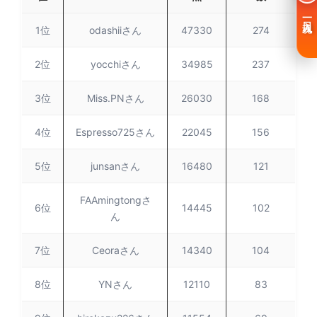
一日入魂
1位
odashiiさん
47330
274
2位
yocchiさん
34985
237
3位
Miss.PNさん
26030
168
4位
Espresso725さん
22045
156
5位
junsanさん
16480
121
FAAmingtongさ
6位
14445
102
ん
7位
Ceoraさん
14340
104
8位
YNさん
12110
83