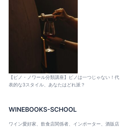
【ピノ・ノワール分類講座】ピノは一つじゃない！代
表的な3スタイル、あなたはどれ派？
WINEBOOKS-SCHOOL
ワイン愛好家、飲食店関係者、インポーター、酒販店