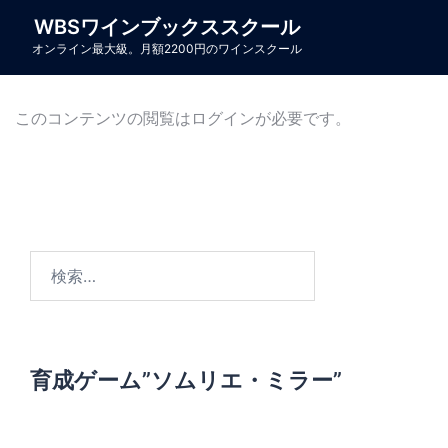
コ
WBSワインブックススクール
ン
オンライン最大級。月額2200円のワインスクール
テ
ン
ツ
このコンテンツの閲覧はログインが必要です。
へ
ス
キ
ッ
プ
検
索
:
育成ゲーム”ソムリエ・ミラー”