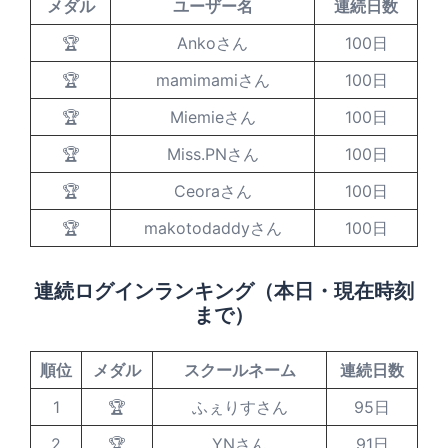
メダル
ユーザー名
連続日数
🏆
Ankoさん
100日
🏆
mamimamiさん
100日
🏆
Miemieさん
100日
🏆
Miss.PNさん
100日
🏆
Ceoraさん
100日
🏆
makotodaddyさん
100日
連続ログインランキング（本日・現在時刻
まで）
順位
メダル
スクールネーム
連続日数
1
🏆
ふぇりすさん
95日
2
🏆
YNさん
91日