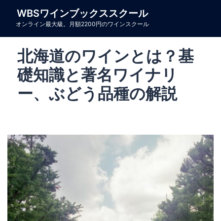
コ
WBSワインブックススクール
ン
オンライン最大級。月額2200円のワインスクール
テ
ン
北海道のワインとは？基
ツ
へ
礎知識と著名ワイナリ
ス
ー、ぶどう品種の解説
キ
ッ
プ