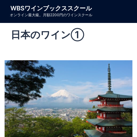
コ
WBSワインブックススクール
ン
オンライン最大級。月額2200円のワインスクール
テ
ン
日本のワイン①
ツ
へ
ス
キ
ッ
プ