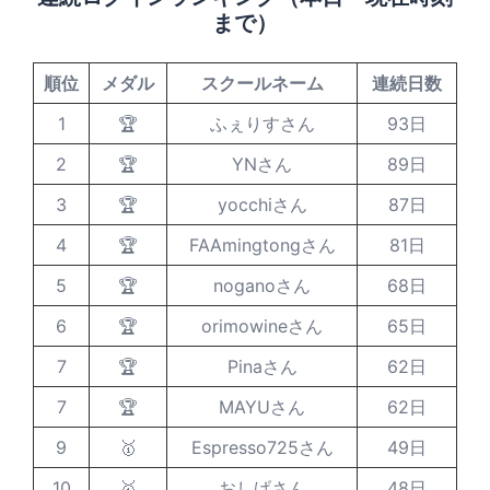
まで）
順位
メダル
スクールネーム
連続日数
1
🏆
ふぇりすさん
93日
2
🏆
YNさん
89日
3
🏆
yocchiさん
87日
4
🏆
FAAmingtongさん
81日
5
🏆
noganoさん
68日
6
🏆
orimowineさん
65日
7
🏆
Pinaさん
62日
7
🏆
MAYUさん
62日
9
🥇
Espresso725さん
49日
10
🥇
おしげさん
48日