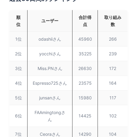
順
合計得
取り組み
ユーザー
位
点
数
1位
odashiiさん
45960
266
2位
yocchiさん
35225
239
3位
Miss.PNさん
26630
172
4位
Espresso725さん
23575
164
5位
junsanさん
15980
117
FAAmingtongさ
6位
14425
102
ん
7位
Ceoraさん
14290
104