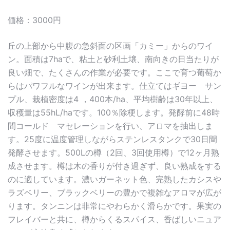
価格：3000円
丘の上部から中腹の急斜面の区画「カミー」からのワイ
ン。面積は7haで、粘土と砂利土壌、南向きの日当たりが
良い畑で、たくさんの作業が必要です。ここで育つ葡萄か
らはパワフルなワインが出来ます。仕立てはギヨー サン
プル、栽植密度は4 ，400本/ha、平均樹齢は30年以上、
収穫量は55hL/haです。100％除梗します。発酵前に48時
間コールド マセレーションを行い、アロマを抽出しま
す。25度に温度管理しながらステンレスタンクで30日間
発酵させます。500Lの樽（2回、3回使用樽）で12ヶ月熟
成させます。樽は木の香りが付き過ぎず、良い熟成をする
のに適しています。濃いガーネット色、完熟したカシスや
ラズベリー、ブラックベリーの豊かで複雑なアロマが広が
ります。タンニンは非常にやわらかく滑らかです。果実の
フレイバーと共に、樽からくるスパイス、香ばしいニュア