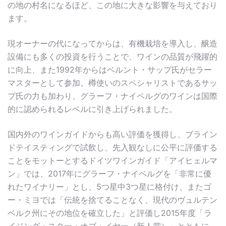
の地の村名になるほど、この地に大きな影響を与えており
ます。
現オーナーの代になってからは、有機栽培を導入し、醸造
設備にも多くの投資を行うことで、ワインの品質が飛躍的
に向上、また1992年からはベルント・サップ氏がセラー
マスターとして参加。樽使いのスペシャリストであるサッ
プ氏の力も加わり、グラーフ・ナイペルグのワインは国際
的に認められるレベルに引き上げられました。
国内外のワインガイドからも高い評価を獲得し、ブライン
ドテイスティングで試飲し、先入観なしに公平に評価する
ことをモットーとするドイツワインガイド「アイヒェルマ
ン」では、2017年にグラーフ・ナイペルグを「非常に優
れたワイナリー」とし、5つ星中3つ星に格付け、またゴ
ー・ミヨでは「伝統を捨てることなく、現代のヴュルテン
ベルク州にその地位を確立した」と評価し2015年度「ラ