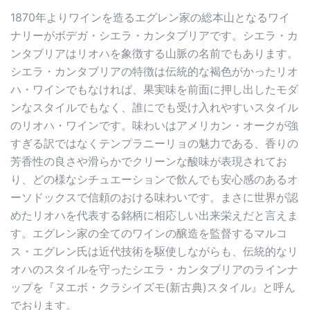
1870年よりワインを造るエグレン家の総本山となるワイ
ナリーがボデガ・シエラ・カンタブリアです。シエラ・カ
ンタブリアはリオハを象徴する山脈の名前でもあります。
シエラ・カンタブリアの特徴は伝統的な褐色がかったリオ
ハ・ワインでもなければ、果実味を前面に押し出したモダ
ンなスタイルでもなく、誰にでも受け入れやすいスタイル
のリオハ・ワインです。味わいはアメリカン・オークが強
すぎる訳ではなくテンプラニーリョの魅力である、香りの
芳香性の良さや滑らかでクリーンな酸味が表現されてお
り、どの様なシチュエーションで飲んでも安心感のあるオ
ーソドックスで信頼のおける味わいです。まさに世界が認
めたリオハを代表する銘柄に相応しい出来栄えだと言えま
す。エグレン家の全てのワインの醸造を監督するマルコ
ス・エグレン氏は近代技術を駆使しながらも、伝統的なリ
オハのスタイルを守ったシエラ・カンタブリアのラインナ
ップを『ヌエボ・クラシイズモ(新古典)スタイル』と呼ん
でおります。