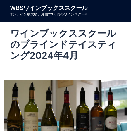
コ
WBSワインブックススクール
ン
オンライン最大級。月額2200円のワインスクール
テ
ン
ワインブックススクール
ツ
へ
のブラインドテイスティ
ス
ング2024年4月
キ
ッ
プ