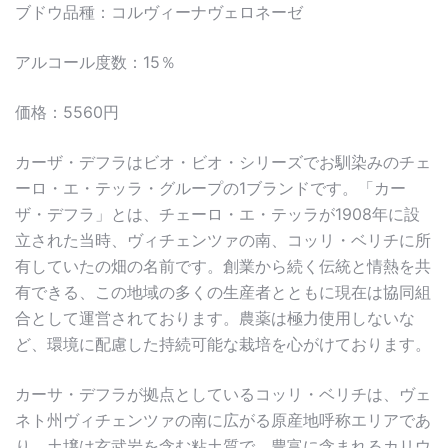
ブドウ品種：コルヴィーナヴェロネーゼ
アルコール度数：15％
価格：5560円
カーザ・デフラはビオ・ビオ・シリーズでお馴染みのチェ
ーロ・エ・テッラ・グループの1ブランドです。「カー
ザ・デフラ」とは、チェーロ・エ・テッラが1908年に設
立された当時、ヴィチェンツァの南、コッリ・ベリチに所
有していたの畑の名前です。創業から続く伝統と情熱を共
有できる、この地域の多くの生産者とともに現在は協同組
合として運営されております。農薬は極力使用しないな
ど、環境に配慮した持続可能な栽培を心がけております。
カーサ・デフラが拠点としているコッリ・ベリチは、ヴェ
ネト州ヴィチェンツァの南に広がる原産地呼称エリアであ
り、土壌は玄武岩を含む粘土質で、豊富に含まれるカリウ