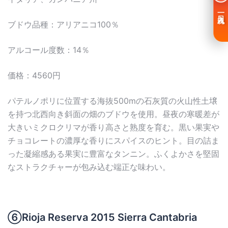
一日入魂
ブドウ品種：アリアニコ100％
アルコール度数：14％
価格：4560円
パテルノポリに位置する海抜500mの石灰質の火山性土壌
を持つ北西向き斜面の畑のブドウを使用。昼夜の寒暖差が
大きいミクロクリマが香り高さと熟度を育む。黒い果実や
チョコレートの濃厚な香りにスパイスのヒント。目の詰ま
った凝縮感ある果実に豊富なタンニン。ふくよかさを堅固
なストラクチャーが包み込む端正な味わい。
⑥Rioja Reserva 2015 Sierra Cantabria