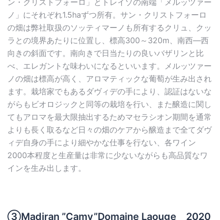
ン・クリストフォーロ」とトレイゾの南端「メルッツァー
ノ」にそれぞれ1.5haずつ所有。サン・クリストフォーロ
の畑は弊社取扱のソッティマーノも所有するクリュ、クッ
ラとの境界あたりに位置し、標高300～320m、南西―西
向きの斜面です。南向きで日当たりの良いバザリンと比
べ、エレガントな味わいになるといいます。メルッツァー
ノの畑は標高が高く、アロマティックな葡萄が生み出され
ます。栽培家でもあるダヴィデの手により、認証はないな
がらもビオロジックと同等の栽培を行い、また醸造に関し
てもアロマを最大限抽出するためマセラシオン期間を通常
よりも長く取るなど日々の畑のケアから醸造まで全てダヴ
ィデ自身の手により細やかな仕事を行ない、各ワイン
2000本程度と生産量は非常に少ないながらも高品質なワ
インを生み出します。
③Madiran ”Camy”Domaine Laouge 2020