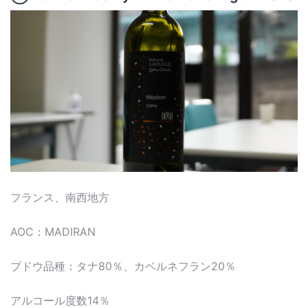
フランス、南西地方
AOC：MADIRAN
ブドウ品種：タナ80％、カベルネフラン20％
アルコール度数14％