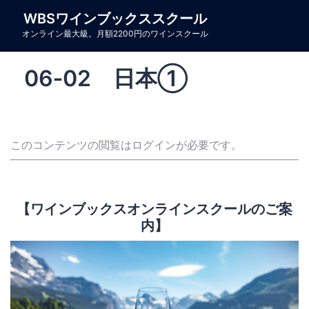
コ
WBSワインブックススクール
ン
オンライン最大級。月額2200円のワインスクール
テ
ン
06‐02 日本①
ツ
へ
ス
キ
このコンテンツの閲覧はログインが必要です。
ッ
プ
【ワインブックスオンラインスクールのご案
内】