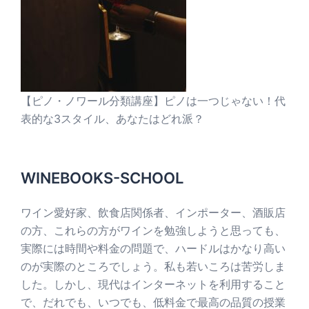
【ピノ・ノワール分類講座】ピノは一つじゃない！代
表的な3スタイル、あなたはどれ派？
WINEBOOKS-SCHOOL
ワイン愛好家、飲食店関係者、インポーター、酒販店
の方、これらの方がワインを勉強しようと思っても、
実際には時間や料金の問題で、ハードルはかなり高い
のが実際のところでしょう。私も若いころは苦労しま
した。しかし、現代はインターネットを利用すること
で、だれでも、いつでも、低料金で最高の品質の授業