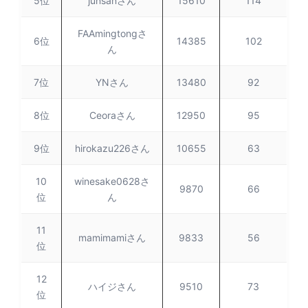
5位
junsanさん
15610
114
FAAmingtongさ
6位
14385
102
ん
7位
YNさん
13480
92
8位
Ceoraさん
12950
95
9位
hirokazu226さん
10655
63
10
winesake0628さ
9870
66
位
ん
11
mamimamiさん
9833
56
位
12
ハイジさん
9510
73
位