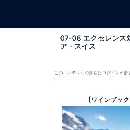
コ
ン
テ
ン
ツ
07-08 エクセレン
へ
ア・スイス
ス
キ
ッ
プ
このコンテンツの閲覧はログインが必
【ワインブック