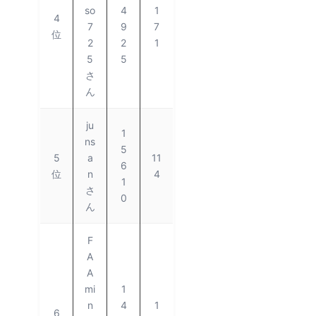
so
4
1
4
7
9
7
位
2
2
1
5
5
さ
ん
ju
1
ns
5
5
a
11
6
位
n
4
1
さ
0
ん
F
A
A
mi
1
n
4
1
6