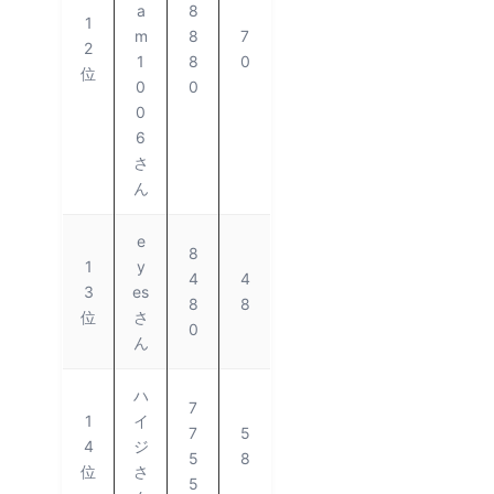
a
8
1
m
8
7
2
1
8
0
位
0
0
0
6
さ
ん
e
8
1
y
4
4
3
es
8
8
位
さ
0
ん
ハ
7
1
イ
7
5
4
ジ
5
8
位
さ
5