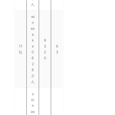
ん
wi
n
es
a
k
9
11
e
3
6
位
0
2
3
6
0
2
8
さ
ん
o
ki
h
as