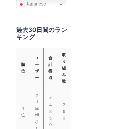
Japanese
過去30日間のラン
キング
取
ユ
合
り
順
ー
計
組
位
ザ
得
み
ー
点
数
o
4
d
4
2
1
as
8
6
位
hii
5
0
さ
0
ん