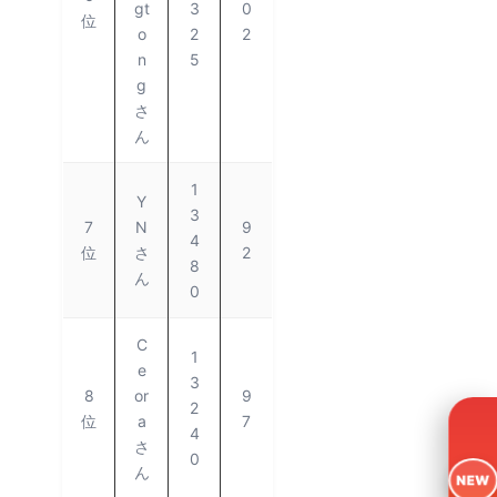
gt
3
0
位
o
2
2
n
5
g
さ
ん
1
Y
3
7
N
9
4
位
さ
2
8
ん
0
C
1
e
3
8
or
9
2
位
a
7
4
さ
0
ん
NEW