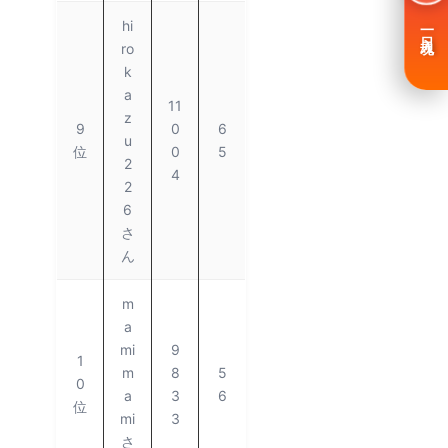
hi
一日入魂
ro
k
a
11
z
9
0
6
u
位
0
5
2
4
2
6
さ
ん
m
a
mi
9
1
m
8
5
0
a
3
6
位
mi
3
さ