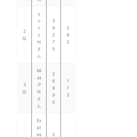
y
o
3
c
9
2
2
c
2
6
位
hi
7
2
さ
5
ん
Mi
2
ss
6
1
3
.P
8
7
位
N
9
3
さ
0
ん
Es
pr
es
2