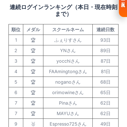
連続ログインランキング（本日・現在時刻
まで）
順位
メダル
スクールネーム
連続日数
1
🏆
ふぇりすさん
93日
2
🏆
YNさん
89日
3
🏆
yocchiさん
87日
4
🏆
FAAmingtongさん
81日
5
🏆
noganoさん
68日
6
🏆
orimowineさん
65日
7
🏆
Pinaさん
62日
7
🏆
MAYUさん
62日
9
🥇
Espresso725さん
49日