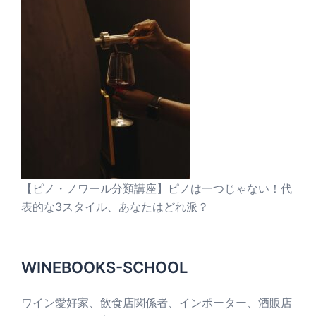
【ピノ・ノワール分類講座】ピノは一つじゃない！代
表的な3スタイル、あなたはどれ派？
WINEBOOKS-SCHOOL
ワイン愛好家、飲食店関係者、インポーター、酒販店