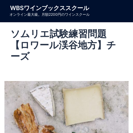
コ
WBSワインブックススクール
ン
オンライン最大級。月額2200円のワインスクール
テ
ン
ソムリエ試験練習問題
ツ
へ
【ロワール渓谷地方】チ
ス
ーズ
キ
ッ
プ