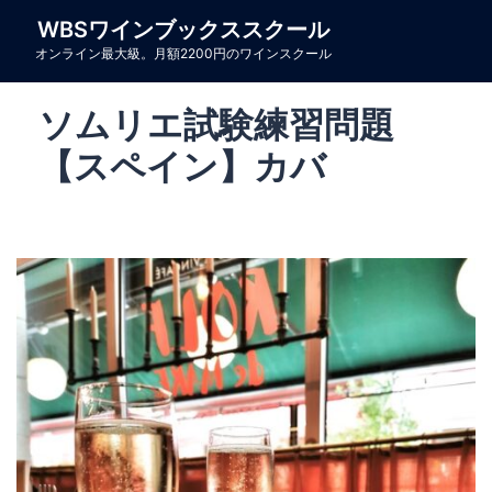
コ
WBSワインブックススクール
ン
オンライン最大級。月額2200円のワインスクール
テ
ン
ソムリエ試験練習問題
ツ
へ
【スペイン】カバ
ス
キ
ッ
プ