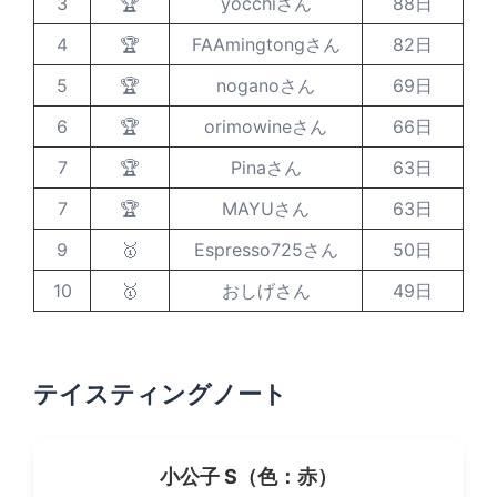
3
🏆
yocchiさん
88日
4
🏆
FAAmingtongさん
82日
5
🏆
noganoさん
69日
6
🏆
orimowineさん
66日
7
🏆
Pinaさん
63日
7
🏆
MAYUさん
63日
9
🥇
Espresso725さん
50日
10
🥇
おしげさん
49日
テイスティングノート
小公子 S（色：赤）