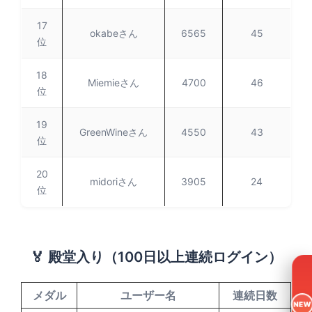
17
okabeさん
6565
45
位
18
Miemieさん
4700
46
位
19
GreenWineさん
4550
43
位
20
midoriさん
3905
24
位
🏅 殿堂入り（100日以上連続ログイン）
メダル
ユーザー名
連続日数
NEW