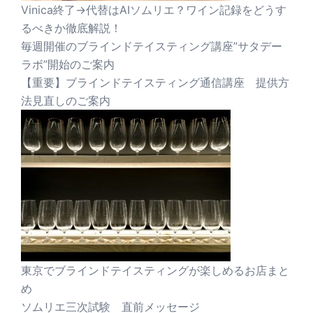
Vinica終了→代替はAIソムリエ？ワイン記録をどうす
るべきか徹底解説！
毎週開催のブラインドテイスティング講座”サタデー
ラボ”開始のご案内
【重要】ブラインドテイスティング通信講座 提供方
法見直しのご案内
東京でブラインドテイスティングが楽しめるお店まと
め
ソムリエ三次試験 直前メッセージ