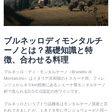
ブルネッロディモンタルチ
ーノとは？基礎知識と特
徴、合わせる料理
ブルネッロ・ディ・モンタルチーノ（Brunello di
Montalcino）はイタリア共和国のトスカーナ州、フィレ
ンツェから８０km程南にあるシエーナ県モンタルチーノ
村で造られるD.O.C.G認定の赤ワインです。
ブルネッロというブドウ品種名はモンタルチーノ原産と言
われてきましたが、１８７９年にサンジョヴェーゼと同一