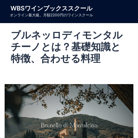
コ
WBSワインブックススクール
ン
オンライン最大級。月額2200円のワインスクール
テ
ン
ブルネッロディモンタル
ツ
へ
チーノとは？基礎知識と
ス
特徴、合わせる料理
キ
ッ
プ