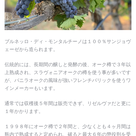
ブルネッロ・ディ・モンタルチーノは１００％サンジョヴ
ェーゼから造られます。
伝統的には、長期間の醸しと発酵の後、オーク樽で３年以
上熟成され、スラヴォニアオークの樽を使う事が多いです
が、バニラオークの風味が強いフレンチバリックを使うワ
インメーカーもいます。
通常では収穫後５年間は販売できず、リゼルヴァだと更に
１年かかります。
１９９８年にオーク樽で２年間と、少なくとも４ヶ月間は
瓶内で熟成すると定められ、破ると最大６年の懲役刑を受