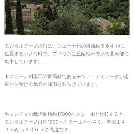
モンタルチーノの町は、シエーナ州の海抜約５６４ mに
位置する小さな町で、ブドウ畑は丘陵地帯である北東部に
集中しています。
トスカーナ州南部の最高峰であるモンテ・アミアータが南
東から受ける気候や降雨を和らげています。
キャンティの栽培面積約17000ヘクタールと比較すると、
モンタルチーノは約1200ヘクタールと小さく、海抜１４
９ mから５００ mの高度です。