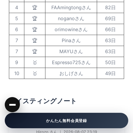
4
🏆
FAAmingtongさん
82日
5
🏆
noganoさん
69日
6
🏆
orimowineさん
66日
7
🏆
Pinaさん
63日
7
🏆
MAYUさん
63日
9
🥇
Espresso725さん
50日
10
🥇
おしげさん
49日
テイスティングノート
かんたん無料会員登録
小公子 S（色：赤）
Hirozo さん ｜ 2026-08-07 23:19