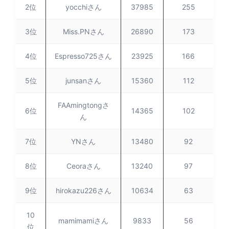
2位
yocchiさん
37985
255
3位
Miss.PNさん
26890
173
4位
Espresso725さん
23925
166
5位
junsanさん
15360
112
FAAmingtongさ
6位
14365
102
ん
7位
YNさん
13480
92
8位
Ceoraさん
13240
97
9位
hirokazu226さん
10634
63
10
mamimamiさん
9833
56
位