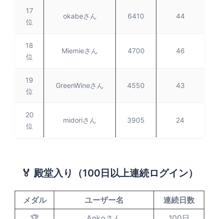
17
okabeさん
6410
44
位
18
Miemieさん
4700
46
位
19
GreenWineさん
4550
43
位
20
midoriさん
3905
24
位
🏅 殿堂入り（100日以上連続ログイン）
メダル
ユーザー名
連続日数
🏆
Ankoさん
100日