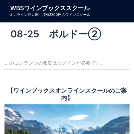
コ
WBSワインブックススクール
ン
オンライン最大級。月額2200円のワインスクール
テ
ン
08‐25 ボルドー②
ツ
へ
ス
キ
このコンテンツの閲覧はログインが必要です。
ッ
プ
【ワインブックスオンラインスクールのご案
内】