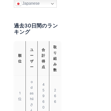
Japanese
過去30日間のラン
キング
取
ユ
合
り
順
ー
計
組
位
ザ
得
み
ー
点
数
o
4
d
5
2
1
as
9
6
位
hii
6
6
さ
0
ん