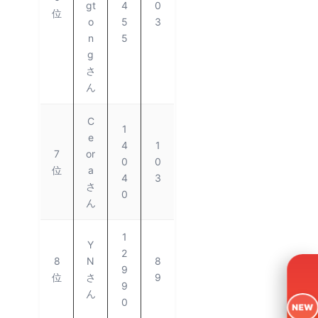
gt
4
0
位
o
5
3
n
5
g
さ
ん
C
1
e
4
1
7
or
0
0
位
a
4
3
さ
0
ん
1
Y
2
8
N
8
9
位
さ
9
9
ん
0
NEW