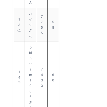
ん
ハ
7
1
イ
7
5
3
ジ
5
8
位
さ
5
ん
o
ki
h
as
a
7
1
m
4
6
4
1
3
0
位
0
0
0
6
さ