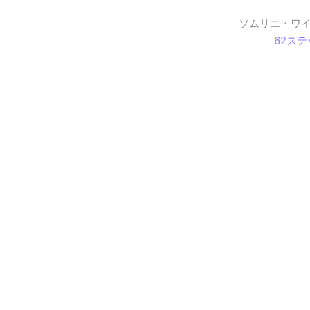
ソムリエ・ワ
62ス