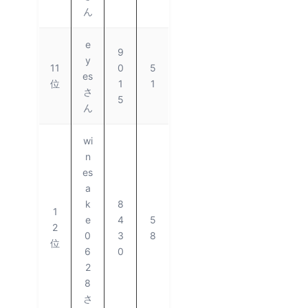
ん
e
9
y
11
0
5
es
位
1
1
さ
5
ん
wi
n
es
a
k
8
1
e
4
5
2
0
3
8
位
6
0
2
8
さ