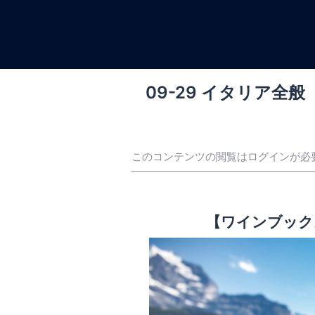
コ
ン
テ
ン
ツ
09-29 イタリア全般
へ
ス
キ
ッ
このコンテンツの閲覧はログインが必
プ
【ワインブック