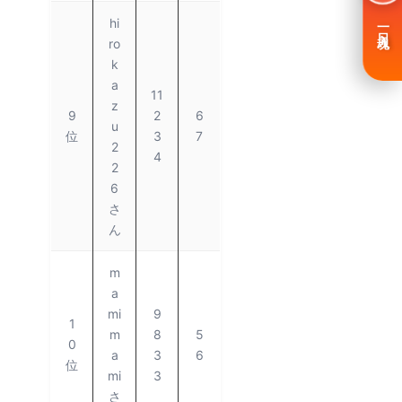
hi
一日入魂
ro
k
a
11
z
9
2
6
u
位
3
7
2
4
2
6
さ
ん
m
a
mi
9
1
m
8
5
0
a
3
6
位
mi
3
さ