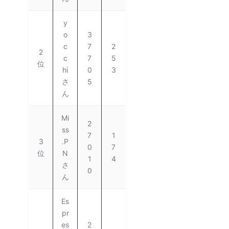
y
o
3
c
7
2
2
c
7
5
位
hi
0
3
さ
5
ん
Mi
2
ss
7
1
3
.P
0
7
位
N
1
4
さ
0
ん
Es
pr
es
2