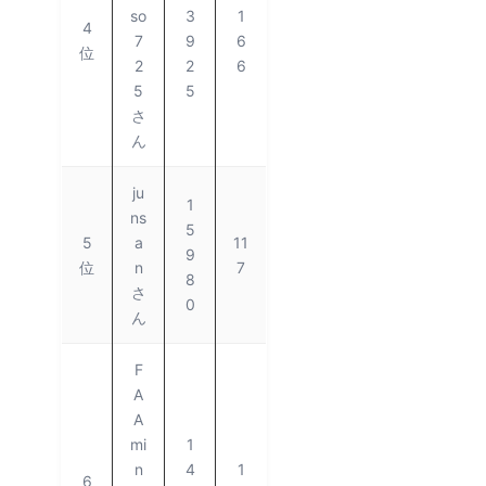
so
3
1
4
7
9
6
位
2
2
6
5
5
さ
ん
ju
1
ns
5
5
a
11
9
位
n
7
8
さ
0
ん
F
A
A
mi
1
n
4
1
6