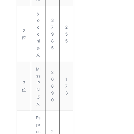
y
o
3
c
7
2
2
c
9
5
位
hi
8
5
さ
5
ん
Mi
2
ss
6
1
3
.P
8
7
位
N
9
3
さ
0
ん
Es
pr
es
2