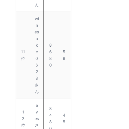
ん
wi
n
es
a
k
8
11
e
6
5
位
0
8
9
6
0
2
8
さ
ん
e
8
1
y
4
4
2
es
8
8
位
さ
0