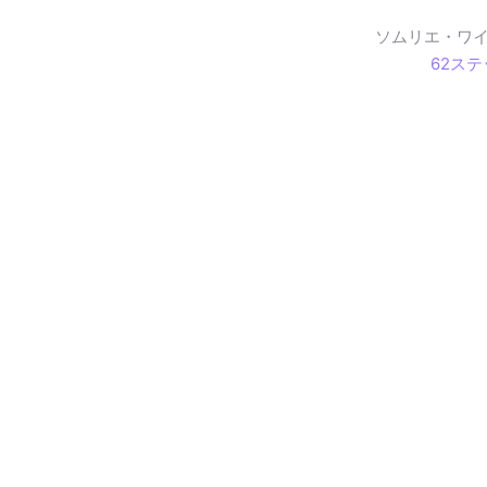
ソムリエ・ワ
62ス