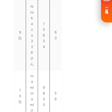
hi
一日入魂
ro
k
a
1
z
0
9
6
u
6
位
3
2
3
2
4
6
さ
ん
m
a
mi
9
1
m
8
5
0
a
3
6
位
mi
3
さ