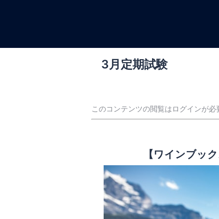
コ
ン
テ
ン
ツ
3月定期試験
へ
ス
キ
ッ
このコンテンツの閲覧はログインが必
プ
【ワインブック