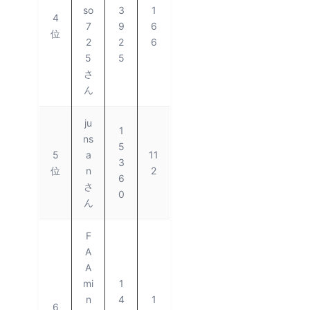
so
3
1
4
7
9
6
位
2
2
6
5
5
さ
ん
ju
1
ns
5
5
a
11
3
位
n
2
6
さ
0
ん
F
A
A
mi
1
n
4
1
6