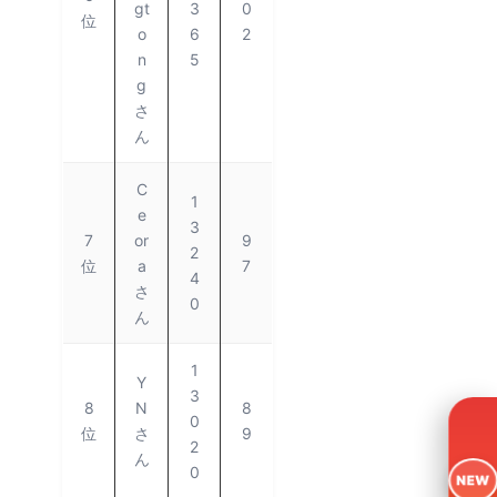
gt
3
0
位
o
6
2
n
5
g
さ
ん
C
1
e
3
7
or
9
2
位
a
7
4
さ
0
ん
1
Y
3
8
N
8
0
位
さ
9
2
ん
0
NEW