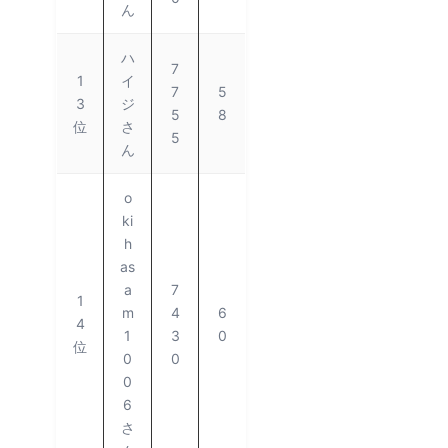
ん
ハ
7
1
イ
7
5
3
ジ
5
8
位
さ
5
ん
o
ki
h
as
a
7
1
m
4
6
4
1
3
0
位
0
0
0
6
さ