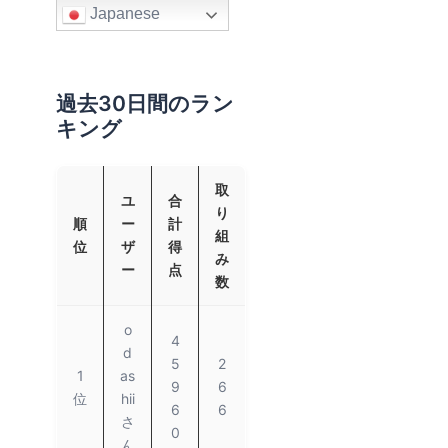
Japanese
過去30日間のラン
キング
取
ユ
合
り
順
ー
計
組
位
ザ
得
み
ー
点
数
o
4
d
5
2
1
as
9
6
位
hii
6
6
さ
0
ん