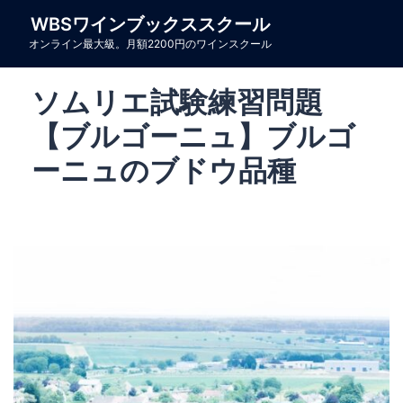
コ
WBSワインブックススクール
ン
オンライン最大級。月額2200円のワインスクール
テ
ン
ソムリエ試験練習問題
ツ
へ
【ブルゴーニュ】ブルゴ
ス
ーニュのブドウ品種
キ
ッ
プ