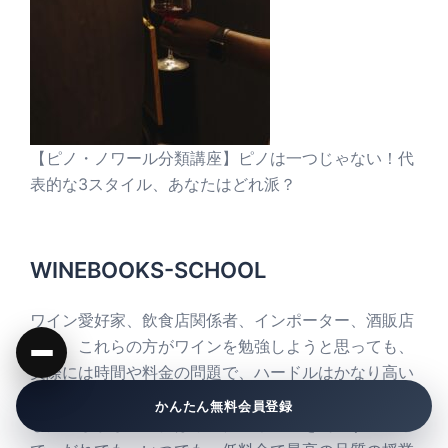
【ピノ・ノワール分類講座】ピノは一つじゃない！代
表的な3スタイル、あなたはどれ派？
WINEBOOKS-SCHOOL
ワイン愛好家、飲食店関係者、インポーター、酒販店
の方、これらの方がワインを勉強しようと思っても、
実際には時間や料金の問題で、ハードルはかなり高い
のが実際のところでしょう。私も若いころは苦労しま
かんたん無料会員登録
した。しかし、現代はインターネットを利用すること