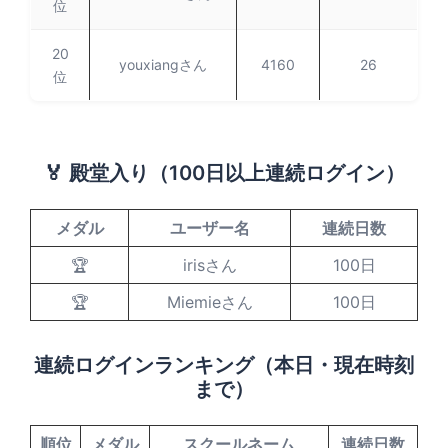
位
20
youxiangさん
4160
26
位
🏅 殿堂入り（100日以上連続ログイン）
メダル
ユーザー名
連続日数
🏆
irisさん
100日
🏆
Miemieさん
100日
連続ログインランキング（本日・現在時刻
まで）
順位
メダル
スクールネーム
連続日数