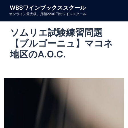
コ
WBSワインブックススクール
ン
オンライン最大級。月額2200円のワインスクール
テ
ン
ソムリエ試験練習問題
ツ
へ
【ブルゴーニュ】マコネ
ス
地区のA.O.C.
キ
ッ
プ