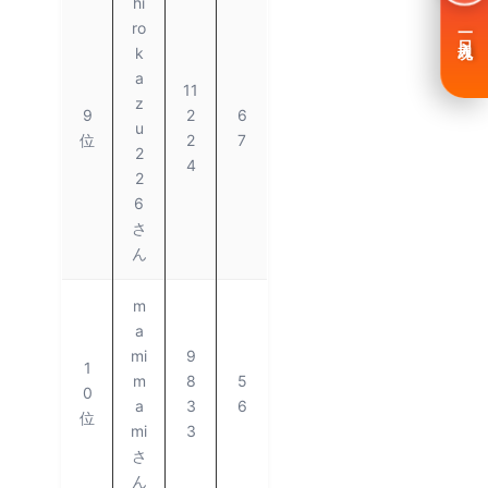
hi
ro
一日入魂
k
a
11
z
9
2
6
u
位
2
7
2
4
2
6
さ
ん
m
a
mi
9
1
m
8
5
0
a
3
6
位
mi
3
さ
ん