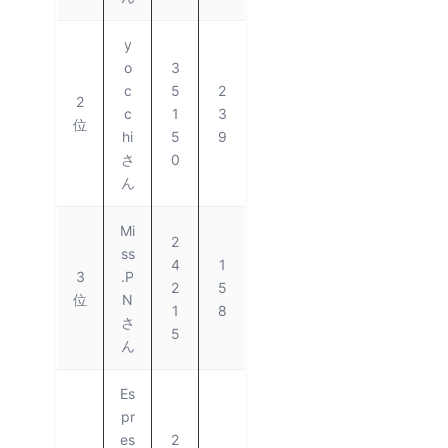
y
o
3
c
5
2
2
c
1
3
位
hi
5
9
さ
0
ん
Mi
2
ss
4
1
3
.P
2
5
位
N
1
8
さ
5
ん
Es
pr
es
2