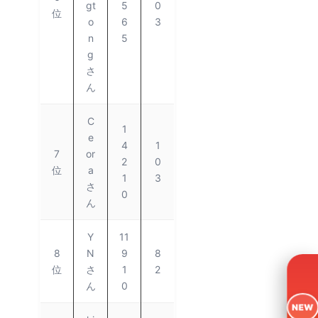
gt
5
0
位
o
6
3
n
5
g
さ
ん
C
1
e
4
1
7
or
2
0
位
a
1
3
さ
0
ん
Y
11
8
N
9
8
位
さ
1
2
ん
0
NEW