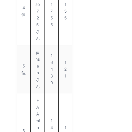
so
1
1
4
7
7
5
位
2
5
5
5
5
さ
ん
ju
1
ns
6
1
5
a
4
2
位
n
8
1
さ
0
ん
F
A
A
mi
1
n
4
1
6