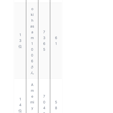
o
ki
h
as
a
7
1
m
3
6
3
1
6
1
位
0
5
0
6
さ
ん
A
m
e
7
1
mi
0
5
4
y
4
8
位