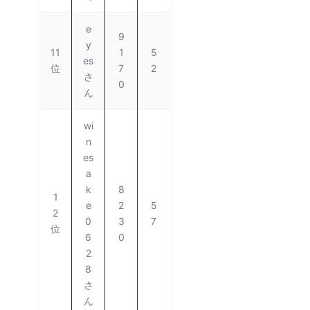
e
9
y
11
1
5
es
位
7
2
さ
0
ん
wi
n
es
a
k
8
1
e
2
5
2
0
3
7
位
6
0
2
8
さ
ん