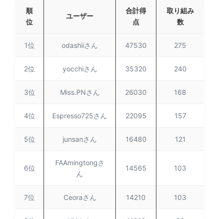
順
合計得
取り組み
ユーザー
位
点
数
1位
odashiiさん
47530
275
2位
yocchiさん
35320
240
3位
Miss.PNさん
26030
168
4位
Espresso725さん
22095
157
5位
junsanさん
16480
121
FAAmingtongさ
6位
14565
103
ん
7位
Ceoraさん
14210
103