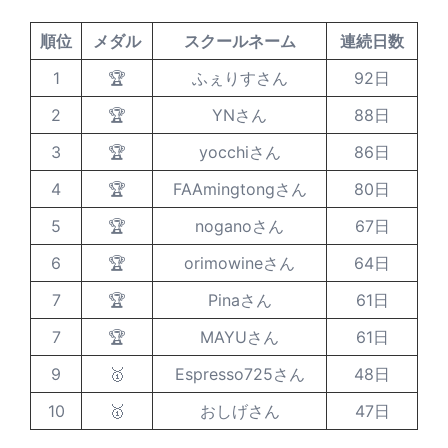
順位
メダル
スクールネーム
連続日数
1
🏆
ふぇりすさん
92日
2
🏆
YNさん
88日
3
🏆
yocchiさん
86日
4
🏆
FAAmingtongさん
80日
5
🏆
noganoさん
67日
6
🏆
orimowineさん
64日
7
🏆
Pinaさん
61日
7
🏆
MAYUさん
61日
9
🥇
Espresso725さん
48日
10
🥇
おしげさん
47日