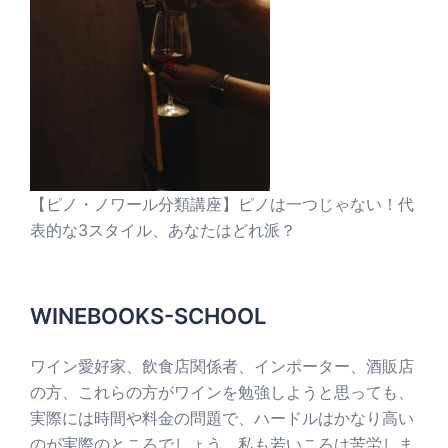
【ピノ・ノワール分類講座】ピノは一つじゃない！代
表的な3スタイル、あなたはどれ派？
WINEBOOKS-SCHOOL
ワイン愛好家、飲食店関係者、インポーター、酒販店
の方、これらの方がワインを勉強しようと思っても、
実際には時間や料金の問題で、ハードルはかなり高い
のが実際のところでしょう。私も若いころは苦労しま