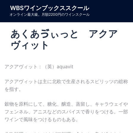
コ
WBSワインブックススクール
ン
オンライン最大級。月額2200円のワインスクール
テ
ン
あくあゔぃっと アクア
ツ
へ
ヴィット
ス
キ
ッ
アクアヴィット：（英）aquavit
プ
アクアヴィットは主に北欧で生産されるスピリッツの総称
を指す。
穀物を原料にして、糖化、醸造、蒸留し、キャラウェイや
フェンネル、アニスなどのスパイスで香りをつける。一部
ワインで風味をつけるものもある。